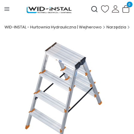
Produ
Otwórz wyszukiwark
WID-INSTAL - Hurtownia Hydrauliczna | Wejherowo
Narzędzia
D