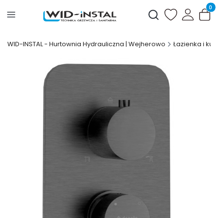
Produ
Otwórz wyszukiwark
WID-INSTAL - Hurtownia Hydrauliczna | Wejherowo
Łazienka i kuc