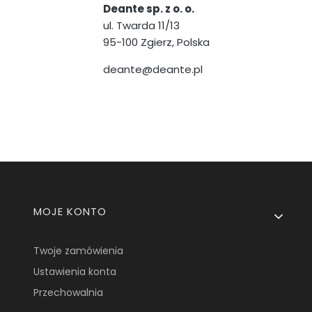
Deante sp. z o. o.
ul. Twarda 11/13
95-100 Zgierz, Polska
deante@deante.pl
Linki w stopce
MOJE KONTO
Twoje zamówienia
Ustawienia konta
Przechowalnia