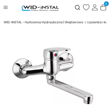
Produ
Otwórz wyszukiwark
WID-INSTAL - Hurtownia Hydrauliczna | Wejherowo
Łazienka i kuc