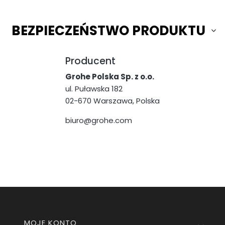
BEZPIECZEŃSTWO PRODUKTU
Producent
Grohe Polska Sp. z o.o.
ul. Puławska 182
02-670 Warszawa, Polska
biuro@grohe.com
Linki w stopce
MOJE KONTO