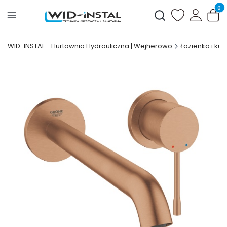
Produ
Otwórz wyszukiwark
WID-INSTAL - Hurtownia Hydrauliczna | Wejherowo
Łazienka i kuc