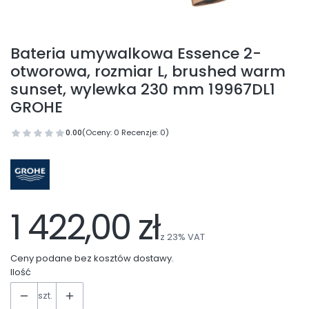
Bateria umywalkowa Essence 2-
otworowa, rozmiar L, brushed warm
sunset, wylewka 230 mm 19967DL1
GROHE
0.00
(Oceny: 0 Recenzje: 0)
1 422,00 zł
z
23%
VAT
Ceny podane bez kosztów dostawy.
Ilość
szt.