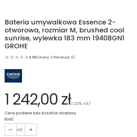
Bateria umywalkowa Essence 2-
otworowa, rozmiar M, brushed cool
sunrise, wylewka 183 mm 19408GN1
GROHE
0.00
(Oceny: 0 Recenzje: 0)
1 242,00 zł
z
23%
VAT
Ceny podane bez kosztów dostawy.
Ilość
szt.