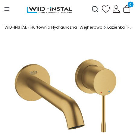
Produ
Otwórz wyszukiwark
WID-INSTAL - Hurtownia Hydrauliczna | Wejherowo
Łazienka i kuc