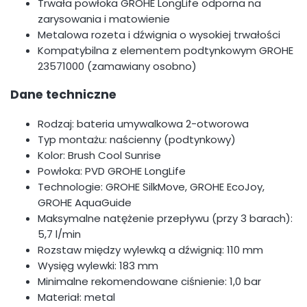
Trwała powłoka GROHE LongLife odporna na
zarysowania i matowienie
Metalowa rozeta i dźwignia o wysokiej trwałości
Kompatybilna z elementem podtynkowym GROHE
23571000 (zamawiany osobno)
Dane techniczne
Rodzaj: bateria umywalkowa 2-otworowa
Typ montażu: naścienny (podtynkowy)
Kolor: Brush Cool Sunrise
Powłoka: PVD GROHE LongLife
Technologie: GROHE SilkMove, GROHE EcoJoy,
GROHE AquaGuide
Maksymalne natężenie przepływu (przy 3 barach):
5,7 l/min
Rozstaw między wylewką a dźwignią: 110 mm
Wysięg wylewki: 183 mm
Minimalne rekomendowane ciśnienie: 1,0 bar
Materiał: metal