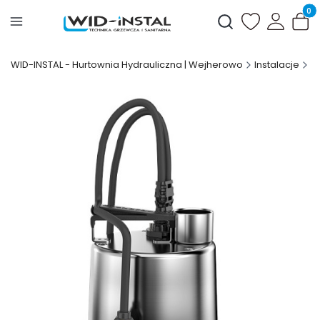
Produ
Otwórz wyszukiwark
WID-INSTAL - Hurtownia Hydrauliczna | Wejherowo
Instalacje
I