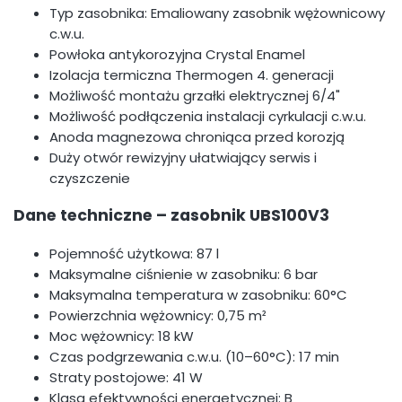
Typ zasobnika: Emaliowany zasobnik wężownicowy
c.w.u.
Powłoka antykorozyjna Crystal Enamel
Izolacja termiczna Thermogen 4. generacji
Możliwość montażu grzałki elektrycznej 6/4"
Możliwość podłączenia instalacji cyrkulacji c.w.u.
Anoda magnezowa chroniąca przed korozją
Duży otwór rewizyjny ułatwiający serwis i
czyszczenie
Dane techniczne – zasobnik UBS100V3
Pojemność użytkowa: 87 l
Maksymalne ciśnienie w zasobniku: 6 bar
Maksymalna temperatura w zasobniku: 60°C
Powierzchnia wężownicy: 0,75 m²
Moc wężownicy: 18 kW
Czas podgrzewania c.w.u. (10–60°C): 17 min
Straty postojowe: 41 W
Klasa efektywności energetycznej: B