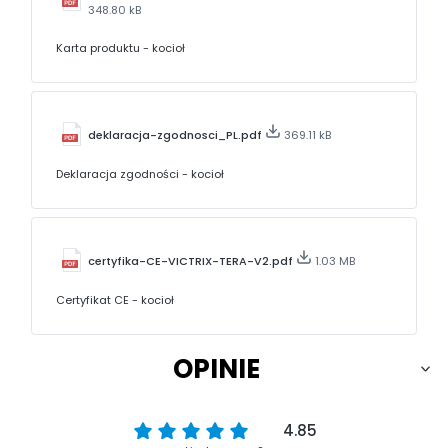
348.80 kB
Karta produktu - kocioł
deklaracja-zgodnosci_PL.pdf
369.11 kB
Deklaracja zgodności - kocioł
certyfika-CE-VICTRIX-TERA-V2.pdf
1.03 MB
Certyfikat CE - kocioł
OPINIE
4.85