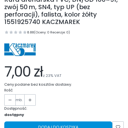
zwój 50 m, SN4, typ UP (bez
perforacji), falista, kolor żółty
1551925740 KACZMAREK
0.00
(Oceny: 0 Recenzje: 0)
7,00 zł
z
23%
VAT
Ceny podane bez kosztów dostawy.
Ilość
mb.
Dostępność:
dostępny
DODAJ DO KOSZYKA