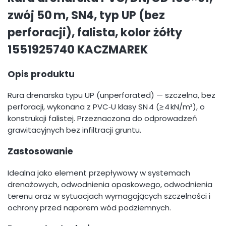
zwój 50 m, SN4, typ UP (bez
perforacji), falista, kolor żółty
1551925740 KACZMAREK
Opis produktu
Rura drenarska typu UP (unperforated) — szczelna, bez
perforacji, wykonana z PVC‑U klasy SN 4 (≥ 4 kN/m²), o
konstrukcji falistej. Przeznaczona do odprowadzeń
grawitacyjnych bez infiltracji gruntu.
Zastosowanie
Idealna jako element przepływowy w systemach
drenażowych, odwodnienia opaskowego, odwodnienia
terenu oraz w sytuacjach wymagających szczelności i
ochrony przed naporem wód podziemnych.