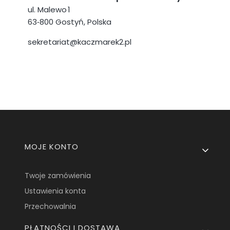
ul. Malewo 1
63‑800 Gostyń, Polska
sekretariat@kaczmarek2.pl
Linki w stopce
MOJE KONTO
Twoje zamówienia
Ustawienia konta
Przechowalnia
PŁATNOŚCI I DOSTAWA