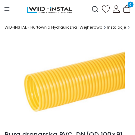
Produ
Otwórz wyszukiwark
WID-INSTAL - Hurtownia Hydrauliczna | Wejherowo
Instalacje
I
Rura drenarska PVC, DN/OD 100×91,