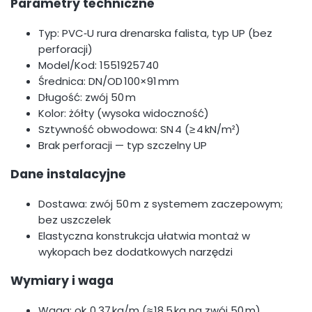
Parametry techniczne
Typ: PVC‑U rura drenarska falista, typ UP (bez
perforacji)
Model/Kod: 1551925740
Średnica: DN/OD 100×91 mm
Długość: zwój 50 m
Kolor: żółty (wysoka widoczność)
Sztywność obwodowa: SN 4 (≥ 4 kN/m²)
Brak perforacji — typ szczelny UP
Dane instalacyjne
Dostawa: zwój 50 m z systemem zaczepowym;
bez uszczelek
Elastyczna konstrukcja ułatwia montaż w
wykopach bez dodatkowych narzędzi
Wymiary i waga
Waga: ok. 0,37 kg/m (≈ 18,5 kg na zwój 50 m)