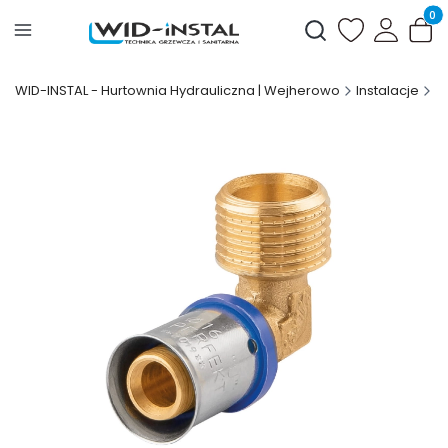
Produ
Otwórz wyszukiwark
WID-INSTAL - Hurtownia Hydrauliczna | Wejherowo
Instalacje
S