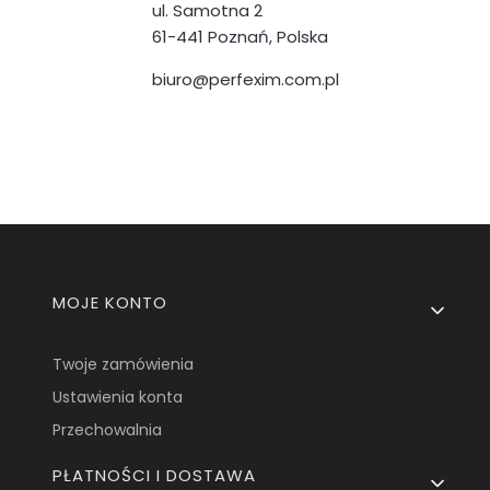
ul. Samotna 2
61-441 Poznań, Polska
biuro@perfexim.com.pl
Linki w stopce
MOJE KONTO
Twoje zamówienia
Ustawienia konta
Przechowalnia
PŁATNOŚCI I DOSTAWA