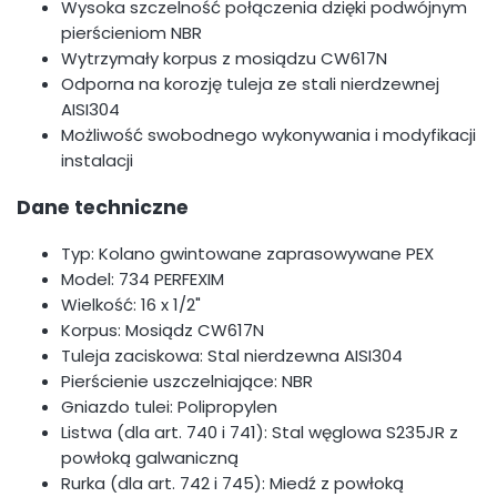
Wysoka szczelność połączenia dzięki podwójnym
pierścieniom NBR
Wytrzymały korpus z mosiądzu CW617N
Odporna na korozję tuleja ze stali nierdzewnej
AISI304
Możliwość swobodnego wykonywania i modyfikacji
instalacji
Dane techniczne
Typ: Kolano gwintowane zaprasowywane PEX
Model: 734 PERFEXIM
Wielkość: 16 x 1/2"
Korpus: Mosiądz CW617N
Tuleja zaciskowa: Stal nierdzewna AISI304
Pierścienie uszczelniające: NBR
Gniazdo tulei: Polipropylen
Listwa (dla art. 740 i 741): Stal węglowa S235JR z
powłoką galwaniczną
Rurka (dla art. 742 i 745): Miedź z powłoką