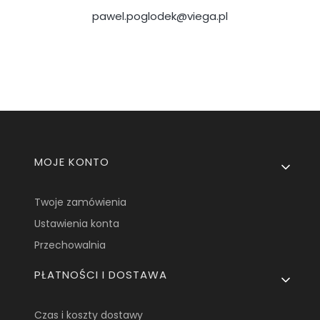
pawel.poglodek@viega.pl
Linki w stopce
MOJE KONTO
Twoje zamówienia
Ustawienia konta
Przechowalnia
PŁATNOŚCI I DOSTAWA
Czas i koszty dostawy