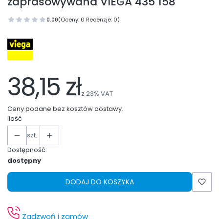
zaprasowywana VIEGA 435 158
0.00
(Oceny: 0 Recenzje: 0)
38,15 zł
z
23%
VAT
Ceny podane bez kosztów dostawy.
Ilość
szt.
Dostępność:
dostępny
DODAJ DO KOSZYKA
Zadzwoń i zamów