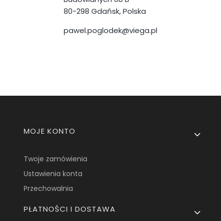
80-298 Gdańsk, Polska
pawel.poglodek@viega.pl
Linki w stopce
MOJE KONTO
Twoje zamówienia
Ustawienia konta
Przechowalnia
PŁATNOŚCI I DOSTAWA