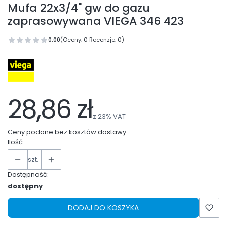
Mufa 22x3/4" gw do gazu
zaprasowywana VIEGA 346 423
0.00
(Oceny: 0 Recenzje: 0)
28,86 zł
z
23%
VAT
Ceny podane bez kosztów dostawy.
Ilość
szt.
Dostępność:
dostępny
DODAJ DO KOSZYKA