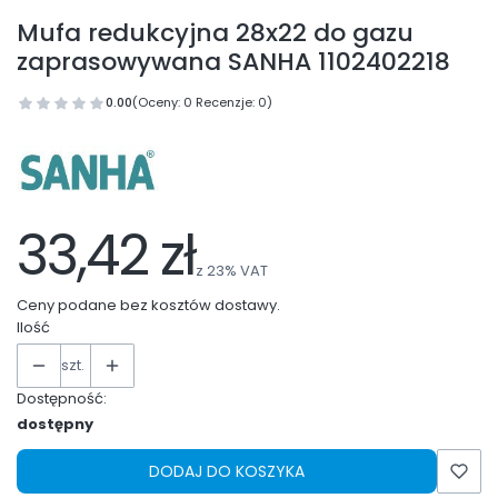
Mufa redukcyjna 28x22 do gazu
zaprasowywana SANHA 1102402218
0.00
(Oceny: 0 Recenzje: 0)
33,42 zł
z
23%
VAT
Ceny podane bez kosztów dostawy.
Ilość
szt.
Dostępność:
dostępny
DODAJ DO KOSZYKA