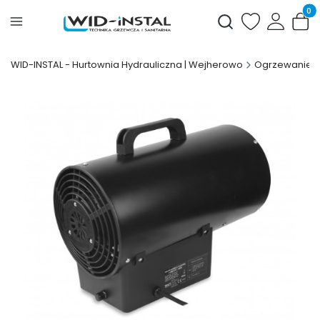
Produ
Otwórz wyszukiwark
WID-INSTAL - Hurtownia Hydrauliczna | Wejherowo
Ogrzewanie