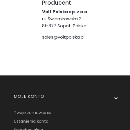
Producent
Volt Polska sp. z o.o.
ul. Świemirowska 3
81-877 Sopot, Polska
sales@voltpolska.pl
Linki w stopce
MOJE KONTO
Twoje zamówienia
Ustawienia konta
Przechowalnia