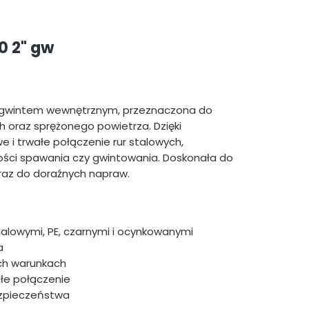
0 2" gw
 gwintem wewnętrznym, przeznaczona do
h oraz sprężonego powietrza. Dzięki
i trwałe połączenie rur stalowych,
ości spawania czy gwintowania. Doskonała do
raz do doraźnych napraw.
talowymi, PE, czarnymi i ocynkowanymi
a
ych warunkach
łe połączenie
ezpieczeństwa