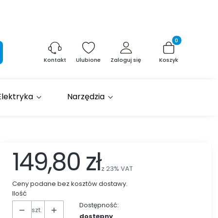
Produkty w kosz
aj
Ulubione
Zaloguj się
Koszyk
Kontakt
Elektryka
Narzędzia
149,80 zł
z
23%
VAT
Ceny podane bez kosztów dostawy.
Ilość
Dostępność:
szt.
dostępny