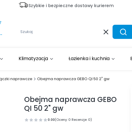
Szybkie i bezpieczne dostawy kurierem
7
Wyczyść
Szuk
-
Klimatyzacja
Łazienka i kuchnia
łączki naprawcze
Obejma naprawcza GEBO QI 50 2" gw
Obejma naprawcza GEBO
QI 50 2" gw
0.00
(Oceny: 0 Recenzje: 0)