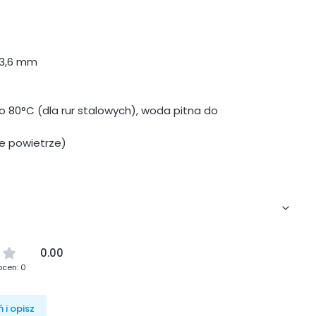
 63,6 mm
80°C (dla rur stalowych), woda pitna do
ne powietrze)
0.00
ocen: 0
 i opisz