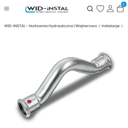
Produ
Otwórz wyszukiwark
WID-INSTAL - Hurtownia Hydrauliczna | Wejherowo
Instalacje
S