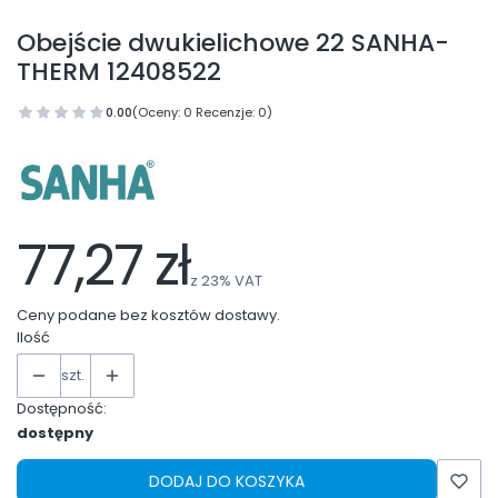
Obejście dwukielichowe 22 SANHA-
THERM 12408522
0.00
(Oceny: 0 Recenzje: 0)
77,27 zł
z
23%
VAT
Ceny podane bez kosztów dostawy.
Ilość
szt.
Dostępność:
dostępny
DODAJ DO KOSZYKA