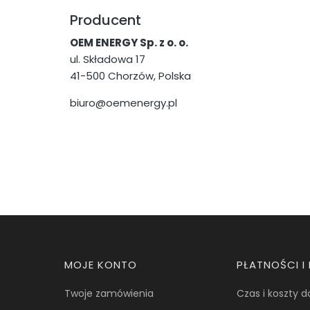
Producent
OEM ENERGY Sp. z o. o.
ul. Składowa 17
41-500 Chorzów, Polska
biuro@oemenergy.pl
Linki w stopce
MOJE KONTO
PŁATNOŚCI 
Twoje zamówienia
Czas i koszty 