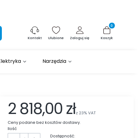
Produkty w kosz
aj
Ulubione
Zaloguj się
Koszyk
Kontakt
Elektryka
Narzędzia
2 818,00 zł
z
23%
VAT
Ceny podane bez kosztów dostawy.
Ilość
Dostępność: