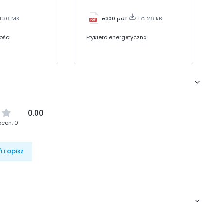
1.36 MB
e300.pdf
172.26 kB
ości
Etykieta energetyczna
0.00
ocen: 0
 i opisz