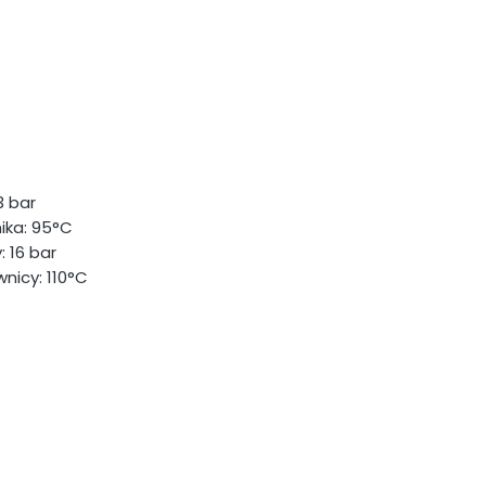
3 bar
ika: 95°C
 16 bar
icy: 110°C