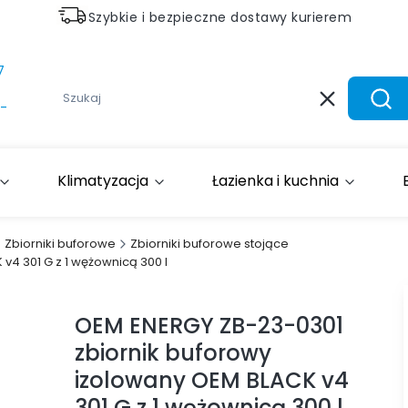
Szybkie i bezpieczne dostawy kurierem
7
Wyczyść
Szuk
-
Klimatyzacja
Łazienka i kuchnia
Zbiorniki buforowe
Zbiorniki buforowe stojące
4 301 G z 1 wężownicą 300 l
OEM ENERGY ZB-23-0301
zbiornik buforowy
izolowany OEM BLACK v4
301 G z 1 wężownicą 300 l