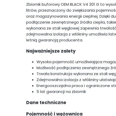
Zbiornik buforowy OEM BLACK V4 301 G to wysok
litrów, przeznaczony do zwiększania pojemnoś
oraz magazynowania energii cieplnej. Dzięki d
podłączenie zewnętrznego źródła ciepła, takie
wykonana ze stali węglowej zapewnia trwałość
zdejmowalna izolacja z włókniny umożliwia łatw
letnią gwarancją producenta.
Najważniejsze zalety
Wysoka pojemność umożliwiająca magazyno
Możliwość podłączenia zewnętrznego źró
Trwała konstrukcja wykonana ze stali wę
Zdejmowalna izolacja z włókniny ułatwiaj
Energooszczędna praca i ograniczone str
5 lat gwarancji na zbiornik
Dane techniczne
Pojemność i wężownica