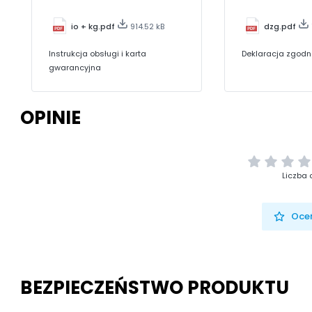
io + kg.pdf
914.52 kB
dzg.pdf
Instrukcja obsługi i karta
Deklaracja zgodn
gwarancyjna
OPINIE
Liczba 
Oceń
BEZPIECZEŃSTWO PRODUKTU