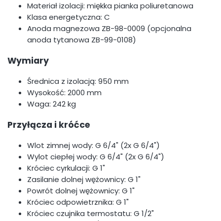
Materiał izolacji: miękka pianka poliuretanowa
Klasa energetyczna: C
Anoda magnezowa ZB-98-0009 (opcjonalna
anoda tytanowa ZB-99-0108)
Wymiary
Średnica z izolacją: 950 mm
Wysokość: 2000 mm
Waga: 242 kg
Przyłącza i króćce
Wlot zimnej wody: G 6/4" (2x G 6/4")
Wylot ciepłej wody: G 6/4" (2x G 6/4")
Króciec cyrkulacji: G 1"
Zasilanie dolnej wężownicy: G 1"
Powrót dolnej wężownicy: G 1"
Króciec odpowietrznika: G 1"
Króciec czujnika termostatu: G 1/2"