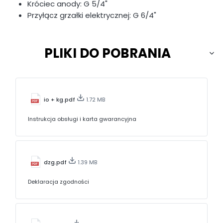
Króciec anody: G 5/4"
Przyłącz grzałki elektrycznej: G 6/4"
PLIKI DO POBRANIA
io + kg.pdf
1.72 MB
Instrukcja obsługi i karta gwarancyjna
dzg.pdf
1.39 MB
Deklaracja zgodności