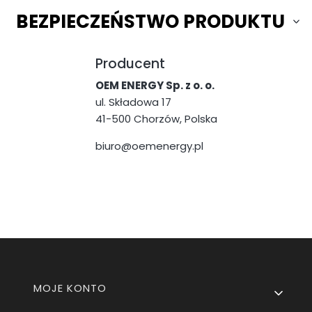
BEZPIECZEŃSTWO PRODUKTU
Producent
OEM ENERGY Sp. z o. o.
ul. Składowa 17
41-500 Chorzów, Polska
biuro@oemenergy.pl
Linki w stopce
MOJE KONTO