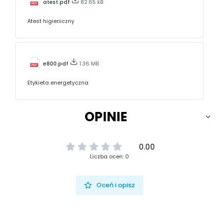
atest.pdf
82.65 kB
Atest higieniczny
e800.pdf
1.36 MB
Etykieta energetyczna
OPINIE
0.00
Liczba ocen: 0
Oceń i opisz