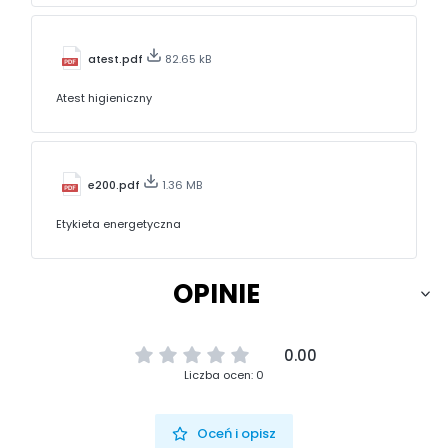
atest.pdf
82.65 kB
Atest higieniczny
e200.pdf
1.36 MB
Etykieta energetyczna
OPINIE
0.00
Liczba ocen: 0
Oceń i opisz