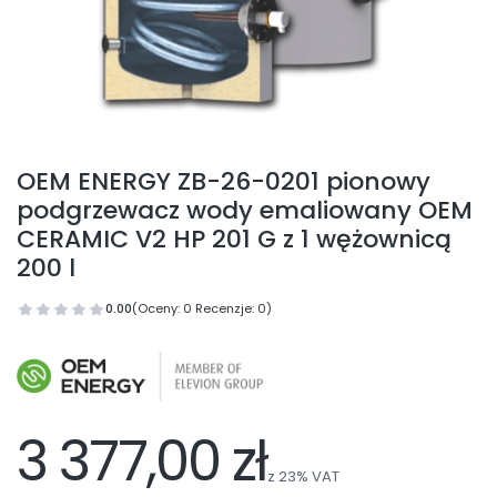
OEM ENERGY ZB-26-0201 pionowy
podgrzewacz wody emaliowany OEM
CERAMIC V2 HP 201 G z 1 wężownicą
200 l
0.00
(Oceny: 0 Recenzje: 0)
3 377,00 zł
z
23%
VAT