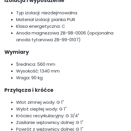
Izolacja i wyposażenie
Typ izolacji: niezdejmowalna
Materiał izolacji: pianka PUR
Klasa energetyczna: C
Anoda magnezowa ZB-98-0006 (opcjonalna
anoda tytanowa ZB-99-0107)
Wymiary
Średnica: 560 mm
Wysokość: 1340 mm
Waga: 90 kg
Przyłącza i króćce
Wlot zimnej wody: G 1"
Wylot ciepłej wody: G 1"
Króciec recyrkulacyjny: G 3/4"
Zasilanie wężownicy dolnej: G 1"
Powrót z wężownicy dolnej: G 1"