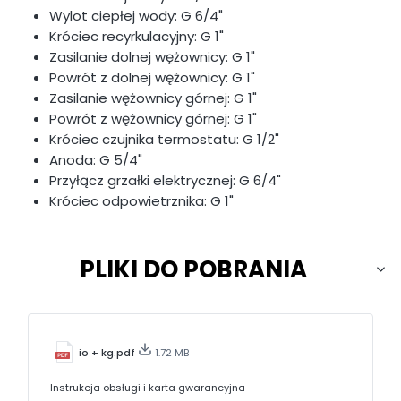
Wylot ciepłej wody: G 6/4"
Króciec recyrkulacyjny: G 1"
Zasilanie dolnej wężownicy: G 1"
Powrót z dolnej wężownicy: G 1"
Zasilanie wężownicy górnej: G 1"
Powrót z wężownicy górnej: G 1"
Króciec czujnika termostatu: G 1/2"
Anoda: G 5/4"
Przyłącz grzałki elektrycznej: G 6/4"
Króciec odpowietrznika: G 1"
PLIKI DO POBRANIA
io + kg.pdf
1.72 MB
Instrukcja obsługi i karta gwarancyjna