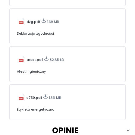
dzg.pdf
1.39 MB
Deklaracja zgodności
atest.pdf
82.65 kB
Atest higieniczny
e750.pdf
1.36 MB
Etykieta energetyczna
OPINIE