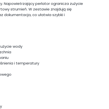
y. Napowietrzający perlator ogranicza zużycie
towy strumień. W zestawie znajdują się
 dokumentacja, co ułatwia szybki i
zużycie wody
zchnia
aniu
śnienia i temperatury
rowego
y