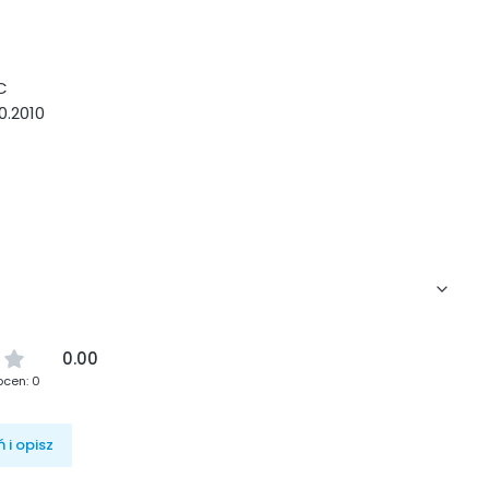
C
0.2010
0.00
ocen: 0
 i opisz