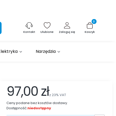
Produkty w kosz
aj
Ulubione
Zaloguj się
Koszyk
Kontakt
Elektryka
Narzędzia
97,00 zł
z
23%
VAT
Ceny podane bez kosztów dostawy.
Dostępność:
niedostępny