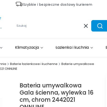
Szybkie i bezpieczne dostawy kurierem
7
Wyczyść
Szuk
-
Klimatyzacja
Łazienka i kuchnia
hnia
Baterie łazienkowe i kuchenne
Baterie umywalkowe
021 ONNLINE
Bateria umywalkowa
Gala ścienna, wylewka 16
cm, chrom 2442021
ONNLINE