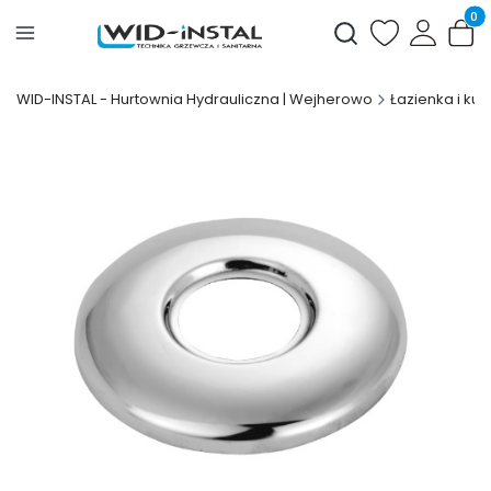
Produ
Otwórz wyszukiwark
WID-INSTAL - Hurtownia Hydrauliczna | Wejherowo
Łazienka i kuc