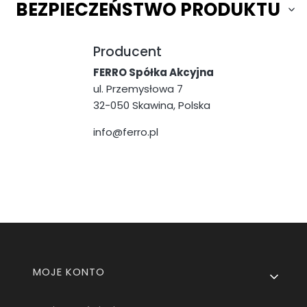
BEZPIECZEŃSTWO PRODUKTU
Producent
FERRO Spółka Akcyjna
ul. Przemysłowa 7
32-050 Skawina, Polska
info@ferro.pl
Linki w stopce
MOJE KONTO