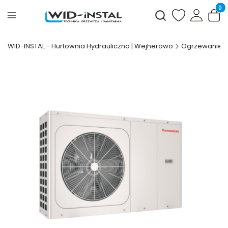
Produ
Otwórz wyszukiwark
WID-INSTAL - Hurtownia Hydrauliczna | Wejherowo
Ogrzewanie