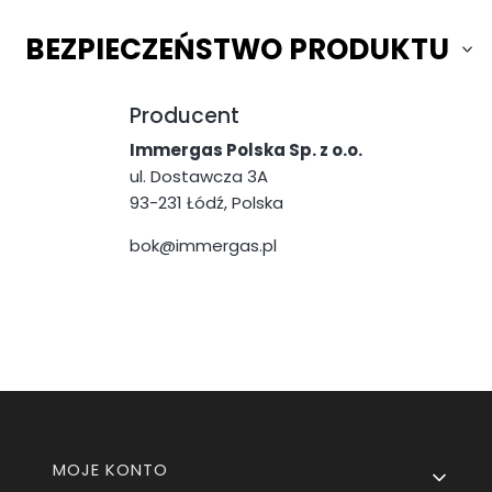
BEZPIECZEŃSTWO PRODUKTU
Producent
Immergas Polska Sp. z o.o.
ul. Dostawcza 3A
93-231 Łódź, Polska
bok@immergas.pl
Linki w stopce
MOJE KONTO