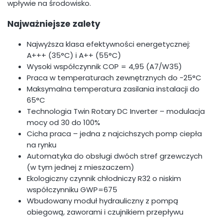
wpływie na środowisko.
Najważniejsze zalety
Najwyższa klasa efektywności energetycznej:
A+++ (35°C) i A++ (55°C)
Wysoki współczynnik COP = 4,95 (A7/W35)
Praca w temperaturach zewnętrznych do -25°C
Maksymalna temperatura zasilania instalacji do
65°C
Technologia Twin Rotary DC Inverter – modulacja
mocy od 30 do 100%
Cicha praca – jedna z najcichszych pomp ciepła
na rynku
Automatyka do obsługi dwóch stref grzewczych
(w tym jednej z mieszaczem)
Ekologiczny czynnik chłodniczy R32 o niskim
współczynniku GWP=675
Wbudowany moduł hydrauliczny z pompą
obiegową, zaworami i czujnikiem przepływu