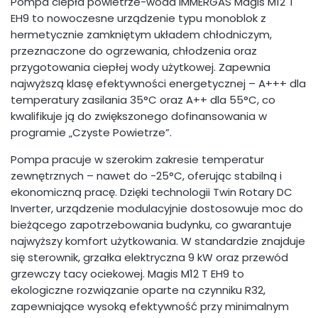
Pompa ciepła powietrze-woda IMMERGAS Magis M12 T
EH9 to nowoczesne urządzenie typu monoblok z
hermetycznie zamkniętym układem chłodniczym,
przeznaczone do ogrzewania, chłodzenia oraz
przygotowania ciepłej wody użytkowej. Zapewnia
najwyższą klasę efektywności energetycznej – A+++ dla
temperatury zasilania 35°C oraz A++ dla 55°C, co
kwalifikuje ją do zwiększonego dofinansowania w
programie „Czyste Powietrze”.
Pompa pracuje w szerokim zakresie temperatur
zewnętrznych – nawet do -25°C, oferując stabilną i
ekonomiczną pracę. Dzięki technologii Twin Rotary DC
Inverter, urządzenie modulacyjnie dostosowuje moc do
bieżącego zapotrzebowania budynku, co gwarantuje
najwyższy komfort użytkowania. W standardzie znajduje
się sterownik, grzałka elektryczna 9 kW oraz przewód
grzewczy tacy ociekowej. Magis M12 T EH9 to
ekologiczne rozwiązanie oparte na czynniku R32,
zapewniające wysoką efektywność przy minimalnym