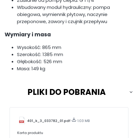
Zasilanie od pompy ciepła: G 1 1/4”
Wbudowany moduł hydrauliczny: pompa
obiegowa, wymiennik płytowy, naczynie
przeponowe, zawory i czujnik przepływu
Wymiary i masa
Wysokość: 865 mm
Szerokość: 1385 mm
Głębokość: 526 mm
Masa: 149 kg
PLIKI DO POBRANIA
401_k_3_033782_01.pdf
1.03 MB
Karta produktu