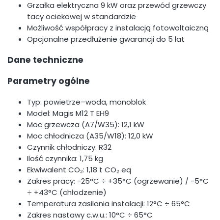
Grzałka elektryczna 9 kW oraz przewód grzewczy
tacy ociekowej w standardzie
Możliwość współpracy z instalacją fotowoltaiczną
Opcjonalne przedłużenie gwarancji do 5 lat
Dane techniczne
Parametry ogólne
Typ: powietrze–woda, monoblok
Model: Magis M12 T EH9
Moc grzewcza (A7/W35): 12,1 kW
Moc chłodnicza (A35/W18): 12,0 kW
Czynnik chłodniczy: R32
Ilość czynnika: 1,75 kg
Ekwiwalent CO₂: 1,18 t CO₂ eq
Zakres pracy: -25°C ÷ +35°C (ogrzewanie) / -5°C
÷ +43°C (chłodzenie)
Temperatura zasilania instalacji: 12°C ÷ 65°C
Zakres nastawy c.w.u.: 10°C ÷ 65°C