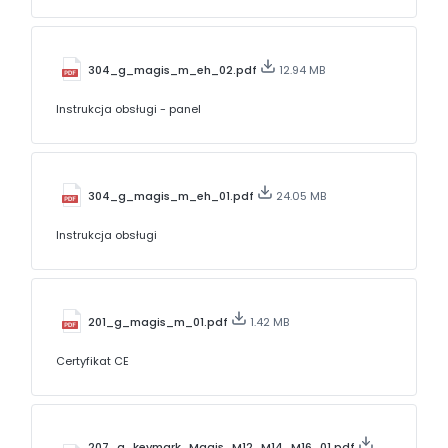
304_g_magis_m_eh_02.pdf
12.94 MB
Instrukcja obsługi - panel
304_g_magis_m_eh_01.pdf
24.05 MB
Instrukcja obsługi
201_g_magis_m_01.pdf
1.42 MB
Certyfikat CE
207_g_keymark_Magis_M12_M14_M16_01.pdf