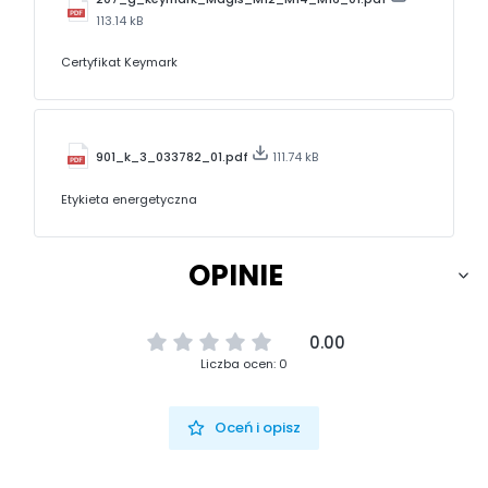
113.14 kB
Certyfikat Keymark
901_k_3_033782_01.pdf
111.74 kB
Etykieta energetyczna
OPINIE
0.00
Liczba ocen: 0
Oceń i opisz