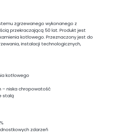
systemu zgrzewanego wykonanego z
cią przekraczającą 50 lat. Produkt jest
 kamienia kotłowego. Przeznaczony jest do
grzewania, instalacji technologicznych,
nia kotłowego
h – niska chropowatość
e stalą
0%
jednostkowych zdarzeń