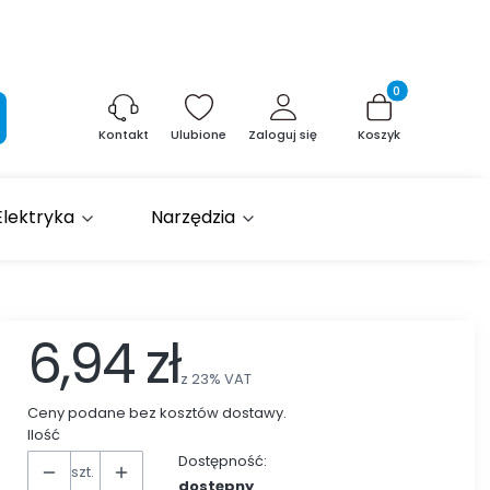
Produkty w kosz
aj
Ulubione
Zaloguj się
Koszyk
Kontakt
Elektryka
Narzędzia
6,94 zł
z
23%
VAT
Ceny podane bez kosztów dostawy.
Ilość
Dostępność:
szt.
dostępny