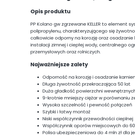
Opis produktu
PP Kolano gw zgrzewane KELLER to element 
polipropylenu, charakteryzującego się żywotnoś
całkowicie odporny na korozję oraz osadzanie
instalacji zimnej i ciepłej wody, centralnego o
przemysłowych oraz rolniczych.
Najważniejsze zalety
Odporność na korozję i osadzanie kamie
Długa żywotność przekraczająca 50 lat
Duża gładkość powierzchni wewnętrznyc
9-krotnie mniejszy ciężar w porównaniu z
Wysoka szczelność i pewność połączeń
Szybki i łatwy montaż
Niski współczynnik przewodności cieplnej
Współczynnik oporów miejscowych do 6
Polisa ubezpieczeniowa do 4 mln zł dla 