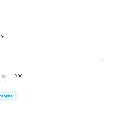
90°C
0.00
ocen: 0
 i opisz