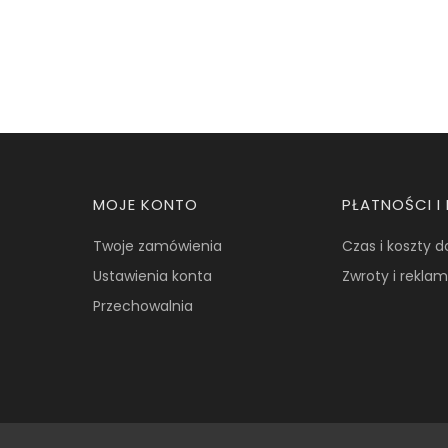
Linki w stopce
MOJE KONTO
PŁATNOŚCI 
Twoje zamówienia
Czas i koszty 
Ustawienia konta
Zwroty i rekla
Przechowalnia