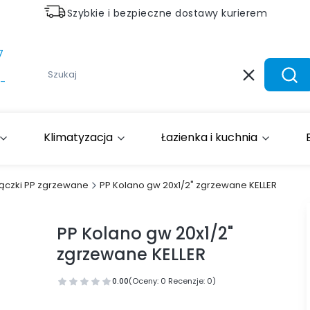
Szybkie i bezpieczne dostawy kurierem
7
Wyczyść
Szuk
-
Klimatyzacja
Łazienka i kuchnia
łączki PP zgrzewane
PP Kolano gw 20x1/2" zgrzewane KELLER
PP Kolano gw 20x1/2"
zgrzewane KELLER
0.00
(Oceny: 0 Recenzje: 0)