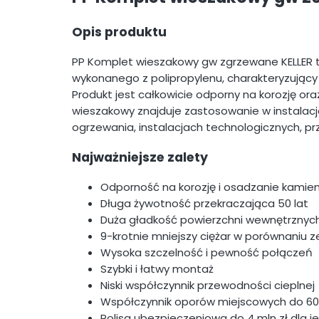
Opis produktu
PP Komplet wieszakowy gw zgrzewane KELLER
wykonanego z polipropylenu, charakteryzujący 
Produkt jest całkowicie odporny na korozję o
wieszakowy znajduje zastosowanie w instalacja
ogrzewania, instalacjach technologicznych, pr
Najważniejsze zalety
Odporność na korozję i osadzanie kamie
Długa żywotność przekraczająca 50 lat
Duża gładkość powierzchni wewnętrznyc
9-krotnie mniejszy ciężar w porównaniu z
Wysoka szczelność i pewność połączeń
Szybki i łatwy montaż
Niski współczynnik przewodności cieplnej
Współczynnik oporów miejscowych do 6
Polisa ubezpieczeniowa do 4 mln zł dla 