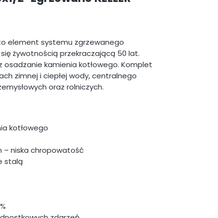
 to element systemu zgrzewanego
się żywotnością przekraczającą 50 lat.
raz osadzanie kamienia kotłowego. Komplet
ch zimnej i ciepłej wody, centralnego
zemysłowych oraz rolniczych.
nia kotłowego
h – niska chropowatość
e stalą
0%
jednostkowych zdarzeń