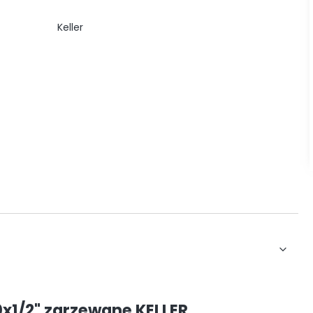
Keller
x1/2" zgrzewane KELLER