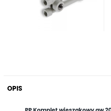
OPIS
PP Komplet wieszakowy gw 20