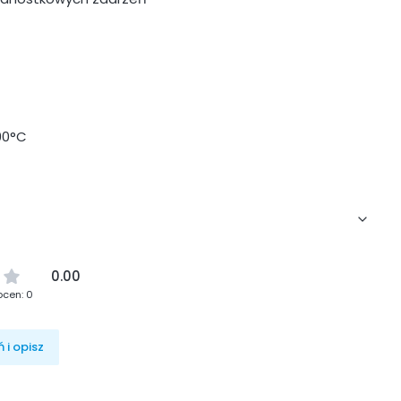
90°C
0.00
ocen: 0
 i opisz