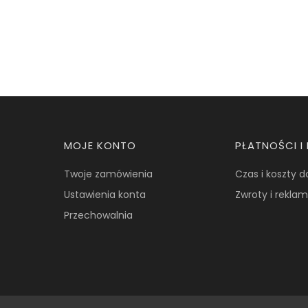
Linki w stopce
MOJE KONTO
PŁATNOŚCI 
Twoje zamówienia
Czas i koszty 
Ustawienia konta
Zwroty i rekla
Przechowalnia