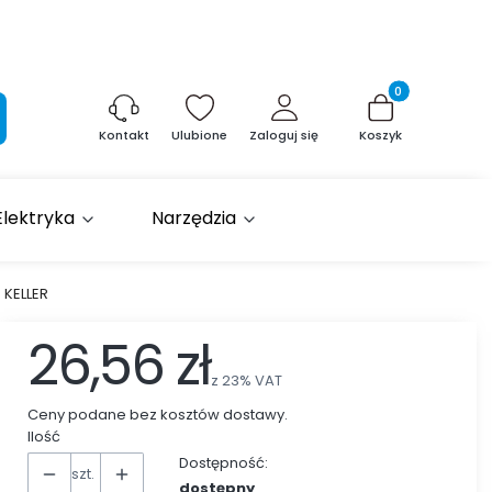
Produkty w kosz
aj
Ulubione
Zaloguj się
Koszyk
Kontakt
Elektryka
Narzędzia
 KELLER
26,56 zł
z
23%
VAT
Ceny podane bez kosztów dostawy.
Ilość
Dostępność:
szt.
dostępny