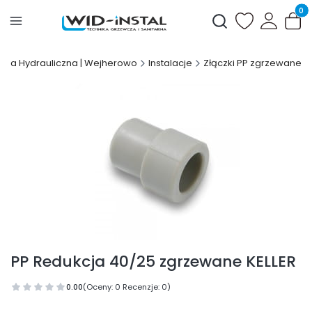
Produ
Otwórz wyszukiwark
wnia Hydrauliczna | Wejherowo
Instalacje
Złączki PP zgrzewane
PP Redukcja 40/25 zgrzewane KELLER
0.00
(Oceny: 0 Recenzje: 0)