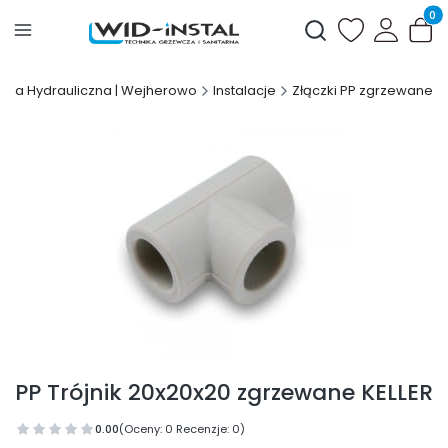
Produ
Otwórz wyszukiwark
wnia Hydrauliczna | Wejherowo
Instalacje
Złączki PP zgrzewane
PP Trójnik 20x20x20 zgrzewane KELLER
0.00
(Oceny: 0 Recenzje: 0)