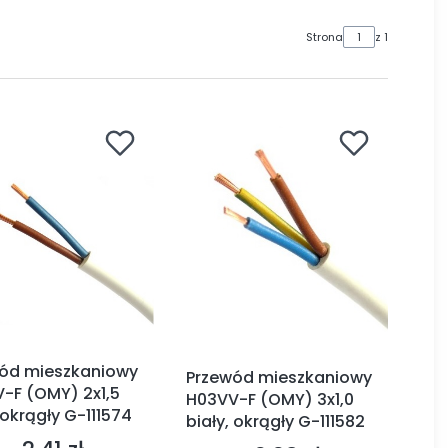
Strona
z 1
ód mieszkaniowy
Przewód mieszkaniowy
-F (OMY) 2x1,5
H03VV-F (OMY) 3x1,0
 okrągły G-111574
biały, okrągły G-111582