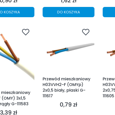
0,90 zł
1,62 zł
Cena
Cena
O KOSZYKA
DO KOSZYKA
Przewód mieszkaniowy
Przew
H03VVH2-F (OMYp)
H03V
2x0,5 biały, płaski G-
2x0,75
 mieszkaniowy
111617
111605
 (OMY) 3x1,5
0,79 zł
krągły G-111583
Cena
3,39 zł
Cena