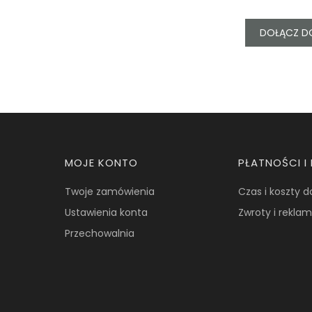
DOŁĄCZ D
Linki w stopce
MOJE KONTO
PŁATNOŚCI 
Twoje zamówienia
Czas i koszty 
Ustawienia konta
Zwroty i rekla
Przechowalnia