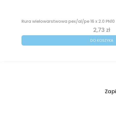
Rura wielowarstwowa pex/al/pe 16 x 2.0 PN10
2,73 zł
Cena
DO KOSZYKA
Zapi