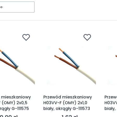
ne
 mieszkaniowy
Przewód mieszkaniowy
Przew
 (OMY) 2x0,5
H03VV-F (OMY) 2x1,0
H03VV
krągły G-111575
biały, okrągły G-111573
biały,