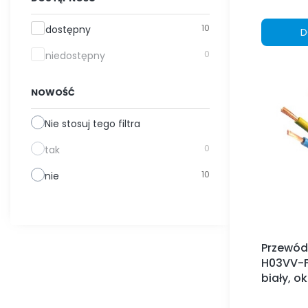
Dostępność
10
dostępny
D
0
niedostępny
NOWOŚĆ
Nie stosuj tego filtra
0
tak
10
nie
Przewód
H03VV-F
biały, o