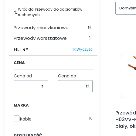
Domyśl
Wróć do: Przewody do odbiorników
ruchomych
Przewody mieszkaniowe
9
Przewody warsztatowe
1
FILTRY
Wyczyść
CENA
Cena od
Cena do
zł
zł
MARKA
Przewód
Marka
10
Kable
H03VV-F
biały, o
DOSTĘPNOŚĆ