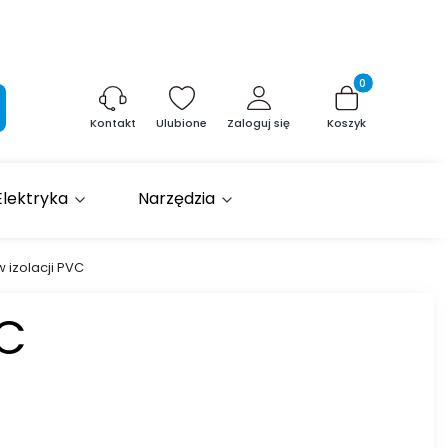
Produkty w kosz
aj
Ulubione
Zaloguj się
Koszyk
Kontakt
Elektryka
Narzędzia
 izolacji PVC
VC