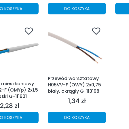
O KOSZYKA
DO KOSZYKA
Przewód warsztatowy
 mieszkaniowy
H05VV-F (OWY) 2x0,75
-F (OMYp) 2x1,5
biały, okrągły G-113198
aski G-111601
1,34 zł
Cena
2,28 zł
Cena
O KOSZYKA
DO KOSZYKA