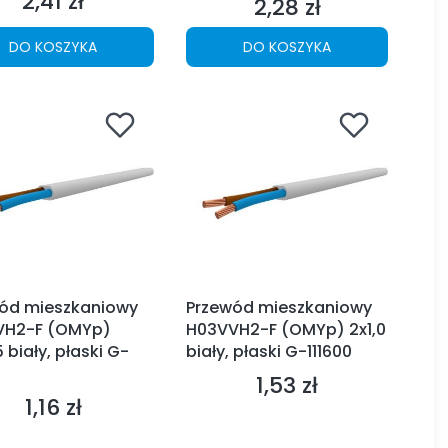
2,41 zł
Cena
2,28 zł
Cena
DO KOSZYKA
DO KOSZYKA
ód mieszkaniowy
Przewód mieszkaniowy
VH2-F (OMYp)
H03VVH2-F (OMYp) 2x1,0
 biały, płaski G-
biały, płaski G-111600
1,53 zł
Cena
1,16 zł
Cena