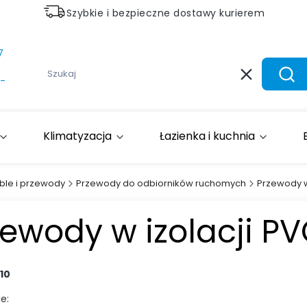
Szybkie i bezpieczne dostawy kurierem
7
Wyczyść
Szuk
-
Klimatyzacja
Łazienka i kuchnia
ble i przewody
Przewody do odbiorników ruchomych
Przewody w
zewody w izolacji P
10
e: