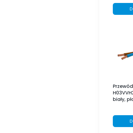
D
Przewód
H03VVH2
biały, pł
D