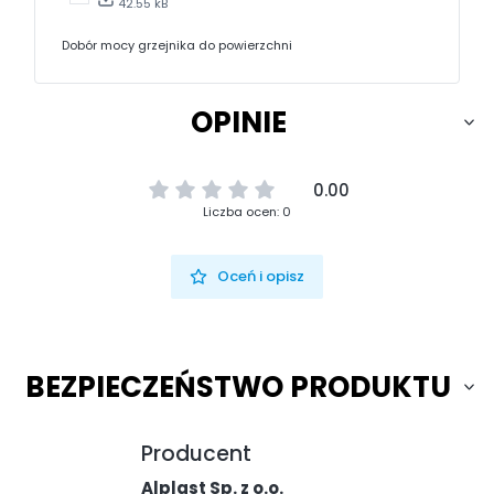
42.55 kB
Dobór mocy grzejnika do powierzchni
OPINIE
0.00
Liczba ocen: 0
Oceń i opisz
BEZPIECZEŃSTWO PRODUKTU
Producent
Alplast Sp. z o.o.