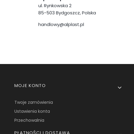
ul. Rynkowska 2
85-503 Bydgoszcz, Polska
handlowy@alplast.pl
Linki w stopce
MOJE KONTO
Twoje zamówienia
Ustawienia konta
Przechowalnia
PŁATNOŚCI I DOSTAWA