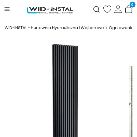
Produ
Otwórz wyszukiwark
WID-INSTAL - Hurtownia Hydrauliczna | Wejherowo
Ogrzewanie