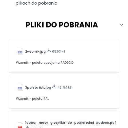
plikach do pobrania
PLIKI DO POBRANIA
2wzornik.jpg
65.93 kB
Wzornik - paleta specjalna RADECO
3paleta RAL.jpg
431.94 kB
Wzornik - paleta RAL
1dobor_mocy_grzejnika_do_powierzchni_Radeco.pdf