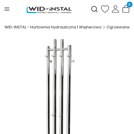
Produ
Otwórz wyszukiwark
WID-INSTAL - Hurtownia Hydrauliczna | Wejherowo
Ogrzewanie