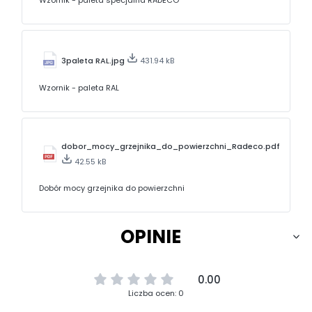
Wzornik - paleta specjalna RADECO
3paleta RAL.jpg
431.94 kB
Wzornik - paleta RAL
dobor_mocy_grzejnika_do_powierzchni_Radeco.pdf
42.55 kB
Dobór mocy grzejnika do powierzchni
OPINIE
0.00
Liczba ocen: 0