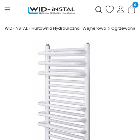
Produ
Otwórz wyszukiwark
WID-INSTAL - Hurtownia Hydrauliczna | Wejherowo
Ogrzewanie