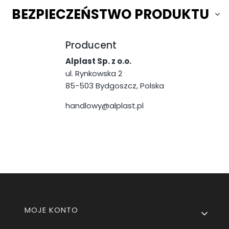
BEZPIECZEŃSTWO PRODUKTU
Producent
Alplast Sp. z o.o.
ul. Rynkowska 2
85-503 Bydgoszcz, Polska
handlowy@alplast.pl
Linki w stopce
MOJE KONTO