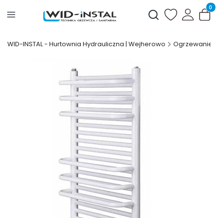
Produ
Otwórz wyszukiwark
WID-INSTAL - Hurtownia Hydrauliczna | Wejherowo
Ogrzewanie