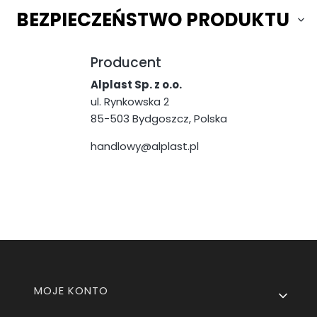
BEZPIECZEŃSTWO PRODUKTU
Producent
Alplast Sp. z o.o.
ul. Rynkowska 2
85-503 Bydgoszcz, Polska
handlowy@alplast.pl
Linki w stopce
MOJE KONTO