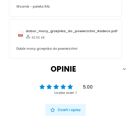
Wzornik - paleta RAL
dobor_mocy_grzejnika_do_powierzchni_Radeco.pdf
42.55 kB
Dobór mocy grzejnika do powierzchni
OPINIE
5.00
Liczba ocen: 1
Oceń i opisz