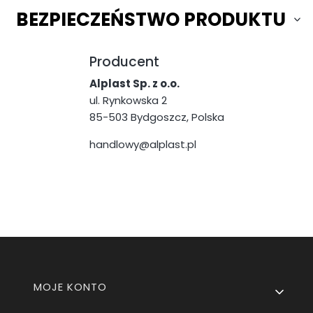
BEZPIECZEŃSTWO PRODUKTU
Producent
Alplast Sp. z o.o.
ul. Rynkowska 2
85-503 Bydgoszcz, Polska
handlowy@alplast.pl
Linki w stopce
MOJE KONTO