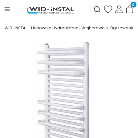
Produ
Otwórz wyszukiwark
WID-INSTAL - Hurtownia Hydrauliczna | Wejherowo
Ogrzewanie