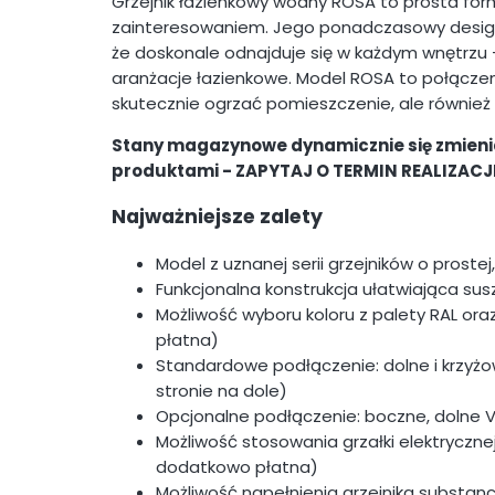
Grzejnik łazienkowy wodny ROSA to prosta form
zainteresowaniem. Jego ponadczasowy design
że doskonale odnajduje się w każdym wnętrzu
aranżacje łazienkowe. Model ROSA to połączeni
skutecznie ogrzać pomieszczenie, ale również 
Stany magazynowe dynamicznie się zmienia
produktami - ZAPYTAJ O TERMIN REALIZACJI
Najważniejsze zalety
Model z uznanej serii grzejników o prost
Funkcjonalna konstrukcja ułatwiająca sus
Możliwość wyboru koloru z palety RAL or
płatna)
Standardowe podłączenie: dolne i krzyżow
stronie na dole)
Opcjonalne podłączenie: boczne, dolne
Możliwość stosowania grzałki elektryczn
dodatkowo płatna)
Możliwość napełnienia grzejnika substanc