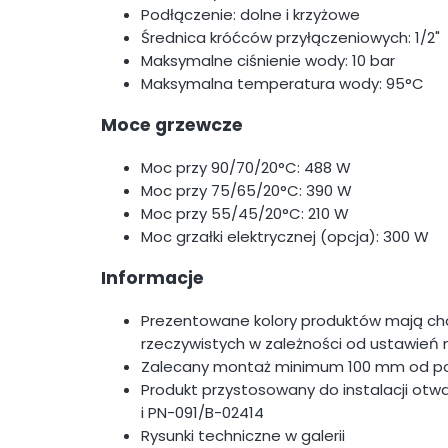
Podłączenie: dolne i krzyżowe
Średnica króćców przyłączeniowych: 1/2"
Maksymalne ciśnienie wody: 10 bar
Maksymalna temperatura wody: 95°C
Moce grzewcze
Moc przy 90/70/20°C: 488 W
Moc przy 75/65/20°C: 390 W
Moc przy 55/45/20°C: 210 W
Moc grzałki elektrycznej (opcja): 300 W
Informacje
Prezentowane kolory produktów mają cha
rzeczywistych w zależności od ustawień 
Zalecany montaż minimum 100 mm od po
Produkt przystosowany do instalacji otw
i PN-091/B-02414
Rysunki techniczne w galerii