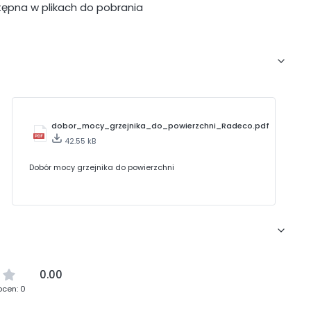
tępna w plikach do pobrania
dobor_mocy_grzejnika_do_powierzchni_Radeco.pdf
42.55 kB
Dobór mocy grzejnika do powierzchni
0.00
ocen: 0