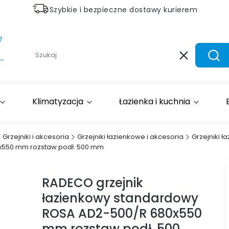
Szybkie i bezpieczne dostawy kurierem
7
Wyczyść
Szuk
-
Klimatyzacja
Łazienka i kuchnia
Grzejniki i akcesoria
Grzejniki łazienkowe i akcesoria
Grzejniki 
x550 mm rozstaw podł. 500 mm
RADECO grzejnik
łazienkowy standardowy
ROSA AD2-500/R 680x550
mm rozstaw podł. 500