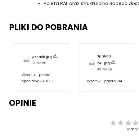
Paleta RAL oraz strukturalna Radeco dos
PLIKI DO POBRANIA
3paleta
wzornik.jpg
65.93 kB
RAL.jpg
431.94 kB
Wzornik - paleta
specjalna RADECO
Wzornik - paleta RAL
OPINIE
Liczba 