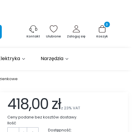
Produkty w kosz
aj
Ulubione
Zaloguj się
Koszyk
Kontakt
Elektryka
Narzędzia
łazienkowe
418,00 zł
z
23%
VAT
Ceny podane bez kosztów dostawy.
Ilość
Dostępność: