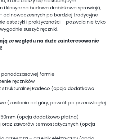
a, która cieszy się niesłabnącym
 i klasyczna budowa drabinkowa sprawiają,
 – od nowoczesnych po bardziej tradycyjne
e estetyki i praktyczności – pozwala nie tylko
wygodnie suszyć ręczniki.
ją ze względu na duże zainteresowanie
!
ej, ponadczasowej formie
zenie ręczników
az strukturalnej Radeco (opcja dodatkowo
e (zasilanie od góry, powrót po przeciwległej
 V50mm (opcja dodatkowo płatna)
ej oraz zaworów termostatycznych (opcja
ja grzewczą – grzejnik elektryczny (opcja