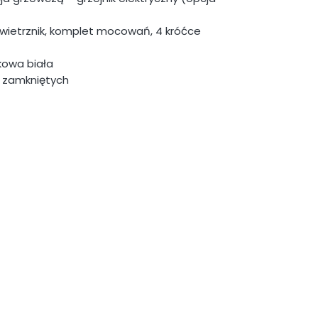
ietrznik, komplet mocowań, 4 króćce
kowa biała
 zamkniętych