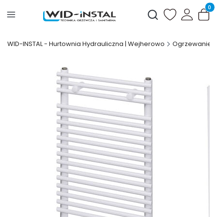
Produ
Otwórz wyszukiwark
WID-INSTAL - Hurtownia Hydrauliczna | Wejherowo
Ogrzewanie