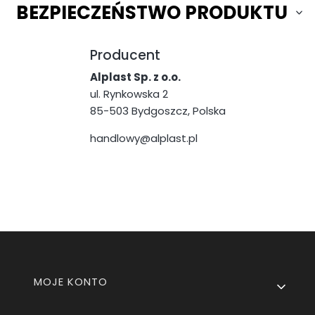
BEZPIECZEŃSTWO PRODUKTU
Producent
Alplast Sp. z o.o.
ul. Rynkowska 2
85-503 Bydgoszcz, Polska
handlowy@alplast.pl
Linki w stopce
MOJE KONTO