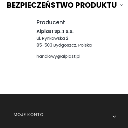
BEZPIECZEŃSTWO PRODUKTU
Producent
Alplast Sp. z o.o.
ul. Rynkowska 2
85-503 Bydgoszcz, Polska
handlowy@alplast.pl
Linki w stopce
MOJE KONTO