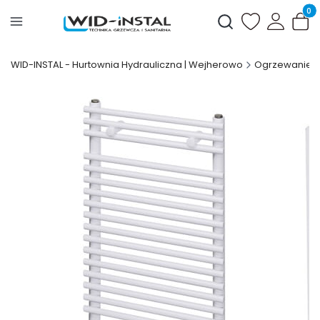
Produ
Otwórz wyszukiwark
WID-INSTAL - Hurtownia Hydrauliczna | Wejherowo
Ogrzewanie