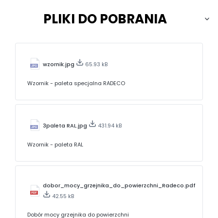
PLIKI DO POBRANIA
wzornik.jpg
65.93 kB
Wzornik - paleta specjalna RADECO
3paleta RAL.jpg
431.94 kB
Wzornik - paleta RAL
dobor_mocy_grzejnika_do_powierzchni_Radeco.pdf
42.55 kB
Dobór mocy grzejnika do powierzchni