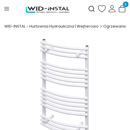
Produ
Otwórz wyszukiwark
WID-INSTAL - Hurtownia Hydrauliczna | Wejherowo
Ogrzewanie