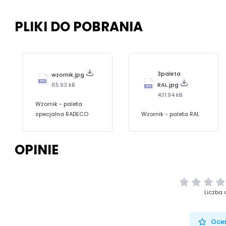
PLIKI DO POBRANIA
3paleta
wzornik.jpg
65.93 kB
RAL.jpg
431.94 kB
Wzornik - paleta
specjalna RADECO
Wzornik - paleta RAL
OPINIE
Liczba 
Oceń