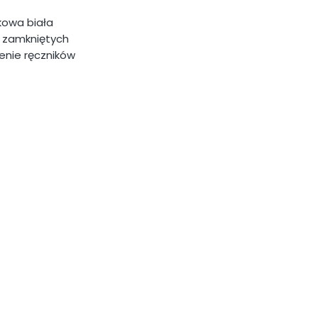
kowa biała
 zamkniętych
enie ręczników