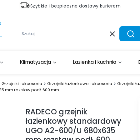
Szybkie i bezpieczne dostawy kurierem
7
Wyczyść
Szuk
-
Klimatyzacja
Łazienka i kuchnia
Grzejniki i akcesoria
Grzejniki łazienkowe i akcesoria
Grzejniki 
35 mm rozstaw podł. 600 mm
RADECO grzejnik
łazienkowy standardowy
UGO A2-600/U 680x635
mm rozstaw podł. 600