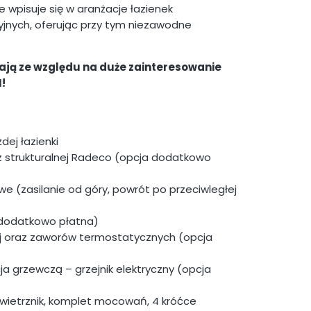
e wpisuje się w aranżacje łazienek
jnych, oferując przy tym niezawodne
ją ze względu na duże zainteresowanie
!
dej łazienki
az strukturalnej Radeco (opcja dodatkowo
e (zasilanie od góry, powrót po przeciwległej
 dodatkowo płatna)
ej oraz zaworów termostatycznych (opcja
ja grzewczą – grzejnik elektryczny (opcja
ietrznik, komplet mocowań, 4 króćce