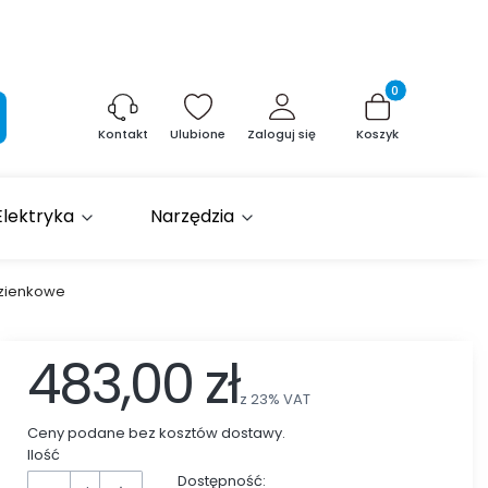
Produkty w kosz
aj
Ulubione
Zaloguj się
Koszyk
Kontakt
Elektryka
Narzędzia
łazienkowe
483,00 zł
z
23%
VAT
Ceny podane bez kosztów dostawy.
Ilość
Dostępność: