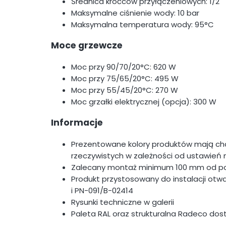
Średnica króćców przyłączeniowych: 1/2"
Maksymalne ciśnienie wody: 10 bar
Maksymalna temperatura wody: 95°C
Moce grzewcze
Moc przy 90/70/20°C: 620 W
Moc przy 75/65/20°C: 495 W
Moc przy 55/45/20°C: 270 W
Moc grzałki elektrycznej (opcja): 300 W
Informacje
Prezentowane kolory produktów mają cha
rzeczywistych w zależności od ustawień 
Zalecany montaż minimum 100 mm od po
Produkt przystosowany do instalacji otw
i PN-091/B-02414
Rysunki techniczne w galerii
Paleta RAL oraz strukturalna Radeco dos