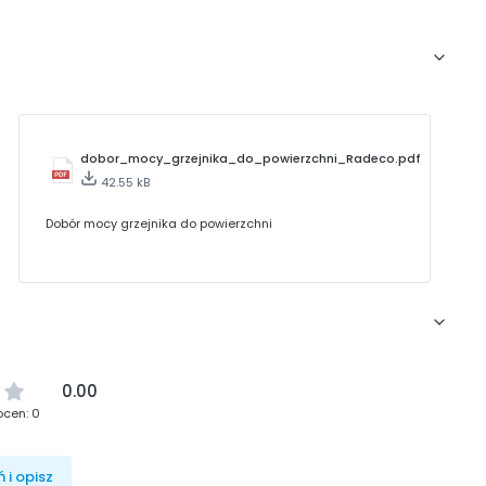
dobor_mocy_grzejnika_do_powierzchni_Radeco.pdf
42.55 kB
Dobór mocy grzejnika do powierzchni
0.00
ocen: 0
 i opisz