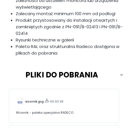
zależności od ustawień monitora lub urządzenia
wyświetlającego
Zalecany montaż minimum 100 mm od podłogi
Produkt przystosowany do instalacji otwartych i
zamkniętych zgodnie z PN-091/B-02413 i PN-091/B-
02414
Rysunki techniczne w galerii
Paleta RAL oraz strukturalna Radeco dostępna w
plikach do pobrania
PLIKI DO POBRANIA
wzornik.jpg
65.93 kB
Wzornik - paleta specjalna RADECO