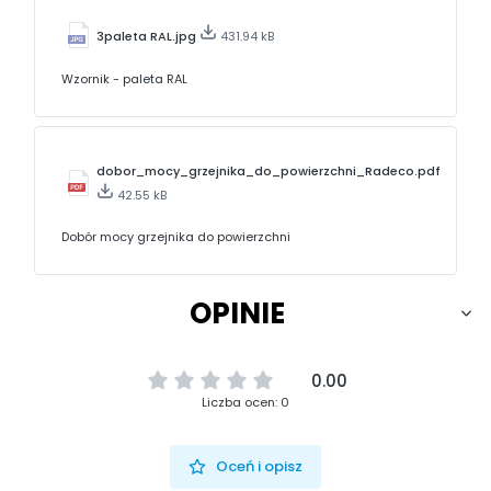
3paleta RAL.jpg
431.94 kB
Wzornik - paleta RAL
dobor_mocy_grzejnika_do_powierzchni_Radeco.pdf
42.55 kB
Dobór mocy grzejnika do powierzchni
OPINIE
0.00
Liczba ocen: 0
Oceń i opisz