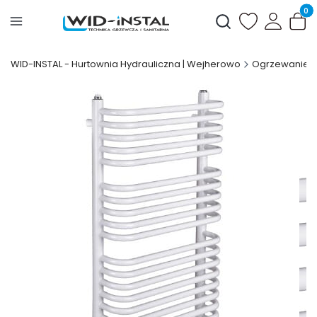
Produ
Otwórz wyszukiwark
WID-INSTAL - Hurtownia Hydrauliczna | Wejherowo
Ogrzewanie