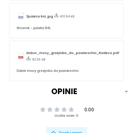
3paleta RAL.jpg
431.94 kB
Wzornik - paleta RAL
dobor_mocy_grzejnika_do_powierzchni_Radeco.pdf
42.55 kB
Dobór mocy grzejnika do powierzchni
OPINIE
0.00
Liczba ocen: 0
Oceń i opisz