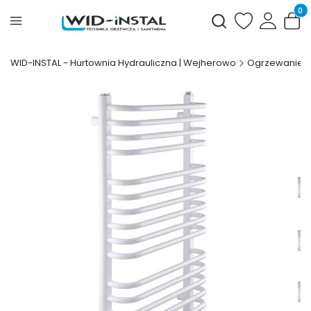
Produ
Otwórz wyszukiwark
WID-INSTAL - Hurtownia Hydrauliczna | Wejherowo
Ogrzewanie