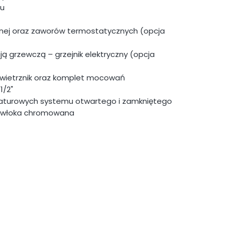
ku
cznej oraz zaworów termostatycznych (opcja
ją grzewczą – grzejnik elektryczny (opcja
wietrznik oraz komplet mocowań
1/2"
raturowych systemu otwartego i zamkniętego
 powłoka chromowana