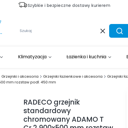
Szybkie i bezpieczne dostawy kurierem
7
Wyczyść
Szuk
-
Klimatyzacja
Łazienka i kuchnia
Grzejniki i akcesoria
Grzejniki łazienkowe i akcesoria
Grzejniki 
500 mm rozstaw podł. 450 mm
RADECO grzejnik
standardowy
chromowany ADAMO T
Cr 2 900x500 mm rozstaw