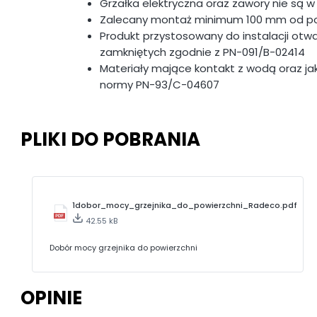
Grzałka elektryczna oraz zawory nie są 
Zalecany montaż minimum 100 mm od po
Produkt przystosowany do instalacji otw
zamkniętych zgodnie z PN-091/B-02414
Materiały mające kontakt z wodą oraz j
normy PN-93/C-04607
PLIKI DO POBRANIA
1dobor_mocy_grzejnika_do_powierzchni_Radeco.pdf
42.55 kB
Dobór mocy grzejnika do powierzchni
OPINIE