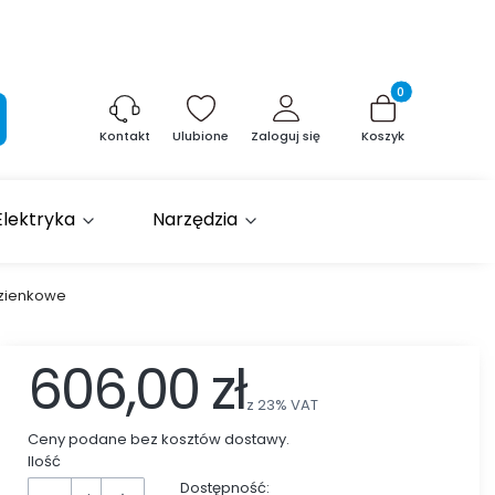
Produkty w kosz
aj
Ulubione
Zaloguj się
Koszyk
Kontakt
Elektryka
Narzędzia
łazienkowe
606,00 zł
z
23%
VAT
Ceny podane bez kosztów dostawy.
Ilość
Dostępność: