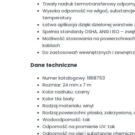
Trwały nadruk termotransferowy odporny
Wysoka odporność na wilgoć, substancje
temperatury
Łatwa aplikacja dzięki dzielonej warstwie
Spełnia standardy OSHA, ANSI i ISO – zw
Możliwość stosowania na powierzchniach
kablach
Do zastosowań wewnętrznych i zewnętr
Dane techniczne
Numer katalogowy: 1868753
Rozmiar: 24 mm x 7 m
Kolor nadruku: czarny
Kolor tła: biały
Rodzaj materiału: winyl
Rodzaj powierzchni: płaska, zakrzywiona,
Wodoodporność: tak
Odporność na promienie UV: tak
Odporność na olej i substancje chemiczn