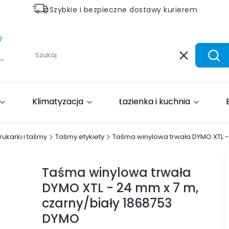
Szybkie i bezpieczne dostawy kurierem
7
Wyczyść
Szuk
-
Klimatyzacja
Łazienka i kuchnia
rukarki i taśmy
Taśmy etykiety
Taśma winylowa trwała DYMO XTL -
Taśma winylowa trwała
DYMO XTL - 24 mm x 7 m,
czarny/biały 1868753
DYMO