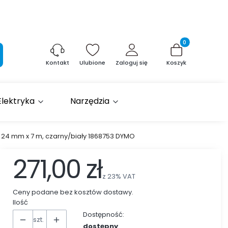
Produkty w kosz
aj
Ulubione
Zaloguj się
Koszyk
Kontakt
Elektryka
Narzędzia
 24 mm x 7 m, czarny/biały 1868753 DYMO
271,00 zł
z
23%
VAT
Ceny podane bez kosztów dostawy.
Ilość
Dostępność:
szt.
dostępny