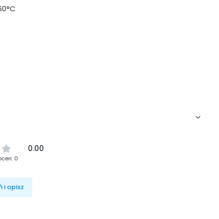
60°C
0.00
ocen: 0
 i opisz