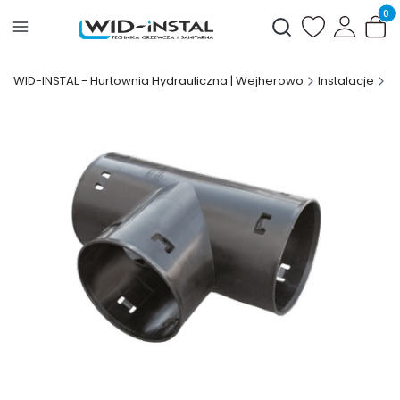
Produ
Otwórz wyszukiwark
WID-INSTAL - Hurtownia Hydrauliczna | Wejherowo
Instalacje
I