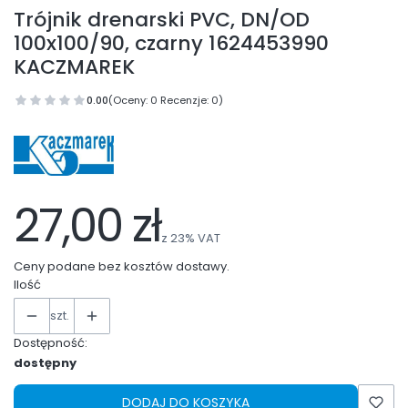
Trójnik drenarski PVC, DN/OD
100x100/90, czarny 1624453990
KACZMAREK
0.00
(Oceny: 0 Recenzje: 0)
27,00 zł
z
23%
VAT
Ceny podane bez kosztów dostawy.
Ilość
szt.
Dostępność:
dostępny
DODAJ DO KOSZYKA