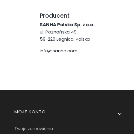
Producent
SANHA Polska Sp. z o.o.
ul. Poznańska 49
59-220 Legnica, Polska
info@sanha.com
Linki w stopce
MOJE KONTO
Twoje zamówienia