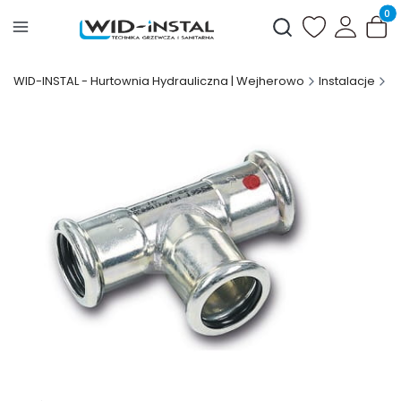
Produ
Otwórz wyszukiwark
WID-INSTAL - Hurtownia Hydrauliczna | Wejherowo
Instalacje
S