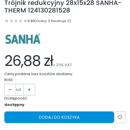
Trójnik redukcyjny 28x15x28 SANHA-
THERM 124130281528
0.00
(Oceny: 0 Recenzje: 0)
26,88 zł
z
23%
VAT
Ceny podane bez kosztów dostawy.
Ilość
szt.
Dostępność:
dostępny
DODAJ DO KOSZYKA