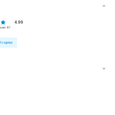
4.99
cen: 87
 i opisz