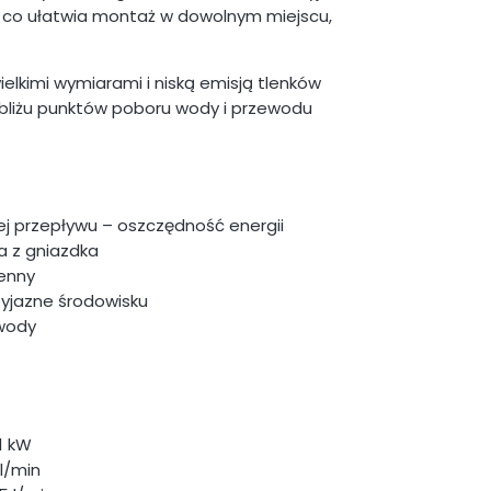
, co ułatwia montaż w dowolnym miejscu,
elkimi wymiarami i niską emisją tlenków
obliżu punktów poboru wody i przewodu
j przepływu – oszczędność energii
ia z gniazdka
enny
zyjazne środowisku
 wody
1 kW
l/min