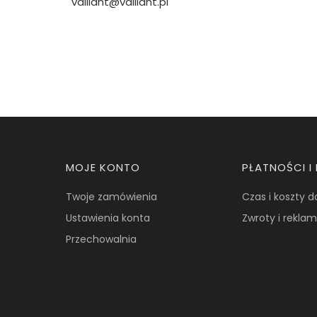
vaillant@vaillant.pl
Linki w stopce
MOJE KONTO
PŁATNOŚCI 
Twoje zamówienia
Czas i koszty 
Ustawienia konta
Zwroty i rekla
Przechowalnia