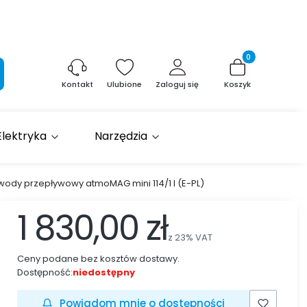
Produkty w kosz
aj
Ulubione
Zaloguj się
Koszyk
Kontakt
Elektryka
Narzędzia
ody przepływowy atmoMAG mini 114/1 I (E-PL)
1 830,00 zł
z
23%
VAT
Ceny podane bez kosztów dostawy.
Dostępność:
niedostępny
Powiadom mnie o dostępności