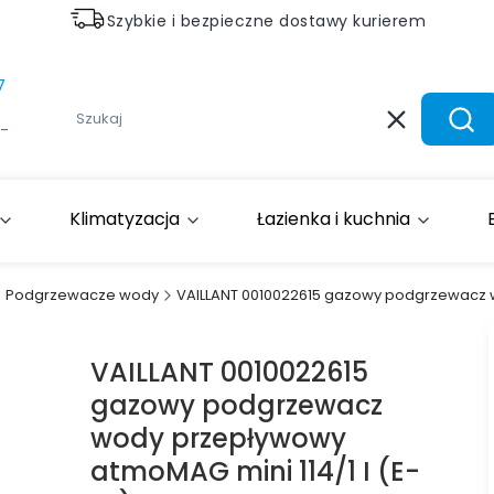
Szybkie i bezpieczne dostawy kurierem
7
Wyczyść
Szuk
-
Klimatyzacja
Łazienka i kuchnia
Podgrzewacze wody
VAILLANT 0010022615 gazowy podgrzewacz w
VAILLANT 0010022615
gazowy podgrzewacz
wody przepływowy
atmoMAG mini 114/1 I (E-