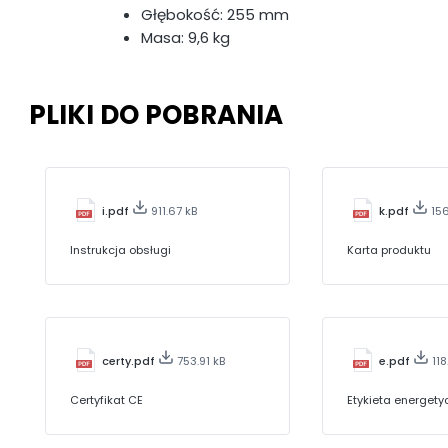
Głębokość: 255 mm
Masa: 9,6 kg
PLIKI DO POBRANIA
i.pdf
911.67 kB
k.pdf
15
Instrukcja obsługi
Karta produktu
certy.pdf
753.91 kB
e.pdf
118
Certyfikat CE
Etykieta energet