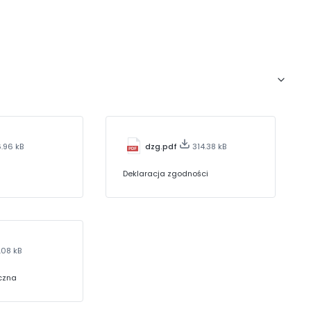
6.96 kB
dzg.pdf
314.38 kB
Deklaracja zgodności
.08 kB
yczna