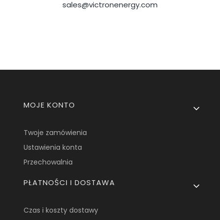
sales@victronenergy.com
Linki w stopce
MOJE KONTO
Twoje zamówienia
Ustawienia konta
Przechowalnia
PŁATNOŚCI I DOSTAWA
Czas i koszty dostawy