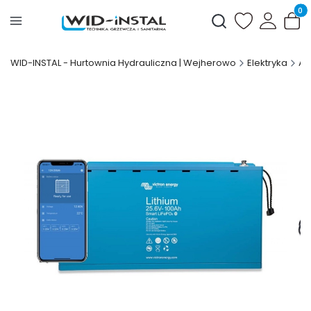
Produ
Otwórz wyszukiwark
WID-INSTAL - Hurtownia Hydrauliczna | Wejherowo
Elektryka
Ak