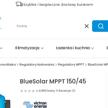
Szybkie i bezpieczne dostawy kurierem
7
Wyczyść
Szuk
-
Klimatyzacja
Łazienka i kuchnia
towoltaika
Regulatory ładowania
Regulatory MPPT
BlueSolar MP
BlueSolar MPPT 150/45
0.00
(Oceny: 0 Recenzje: 0)