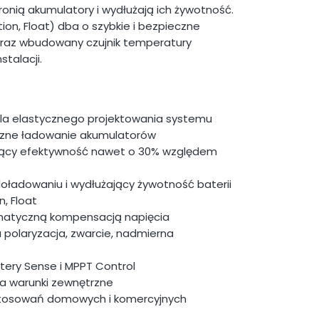
ronią akumulatory i wydłużają ich żywotność.
ion, Float) dba o szybkie i bezpieczne
 oraz wbudowany czujnik temperatury
talacji.
la elastycznego projektowania systemu
eczne ładowanie akumulatorów
ący efektywność nawet o 30% względem
doładowaniu i wydłużający żywotność baterii
, Float
matyczną kompensacją napięcia
polaryzacja, zwarcie, nadmierna
tery Sense i MPPT Control
a warunki zewnętrzne
stosowań domowych i komercyjnych