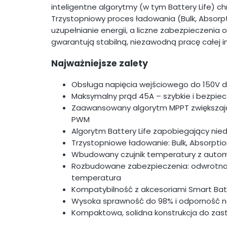
inteligentne algorytmy (w tym Battery Life) ch
Trzystopniowy proces ładowania (Bulk, Absorpt
uzupełnianie energii, a liczne zabezpieczenia
gwarantują stabilną, niezawodną pracę całej ins
Najważniejsze zalety
Obsługa napięcia wejściowego do 150V d
Maksymalny prąd 45A – szybkie i bezpi
Zaawansowany algorytm MPPT zwiększaj
PWM
Algorytm Battery Life zapobiegający nie
Trzystopniowe ładowanie: Bulk, Absorption
Wbudowany czujnik temperatury z auto
Rozbudowane zabezpieczenia: odwrotna 
temperatura
Kompatybilność z akcesoriami Smart Bat
Wysoka sprawność do 98% i odporność n
Kompaktowa, solidna konstrukcja do za