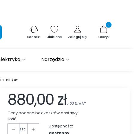
Produkty w kosz
aj
Ulubione
Zaloguj się
Koszyk
Kontakt
Elektryka
Narzędzia
PT 150/45
880,00 zł
z
23%
VAT
Ceny podane bez kosztów dostawy.
Ilość
Dostępność:
szt.
dostępny