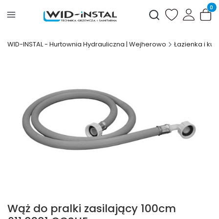
Produ
Otwórz wyszukiwark
WID-INSTAL - Hurtownia Hydrauliczna | Wejherowo
Łazienka i kuc
Wąż do pralki zasilający 100cm