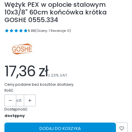
Wężyk PEX w oplocie stalowym
10x3/8" 60cm końcówka krótka
GOSHE 0555.334
5.00
(Oceny: 1 Recenzje: 0)
17,36 zł
z
23%
VAT
Ceny podane bez kosztów dostawy.
Ilość
szt.
Dostępność:
dostępny
DODAJ DO KOSZYKA