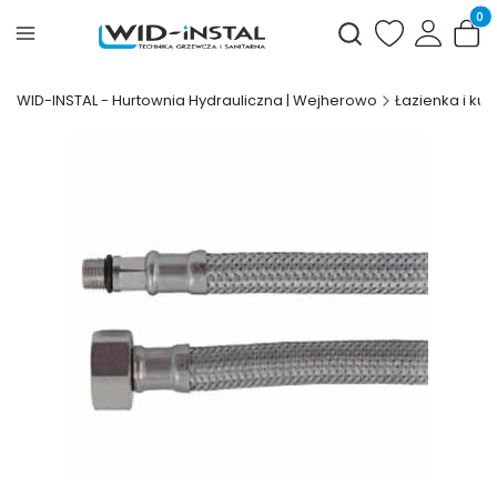
Produ
Otwórz wyszukiwark
WID-INSTAL - Hurtownia Hydrauliczna | Wejherowo
Łazienka i kuc