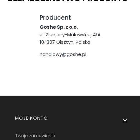
Producent
Goshe Sp. z o.o.
ul. Zientary-Malewskiej 41A
10-307 Olsztyn, Polska
handlowy@goshe.pl
Linki w stopce
MOJE KONTO
Twoje zamówienia