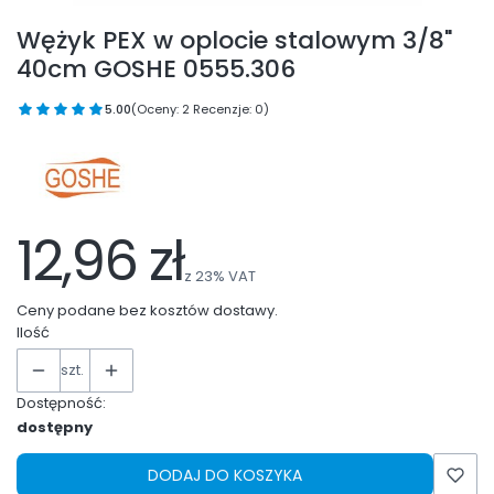
Wężyk PEX w oplocie stalowym 3/8"
40cm GOSHE 0555.306
5.00
(Oceny: 2 Recenzje: 0)
12,96 zł
z
23%
VAT
Ceny podane bez kosztów dostawy.
Ilość
szt.
Dostępność:
dostępny
DODAJ DO KOSZYKA