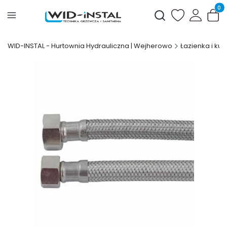
Produ
Otwórz wyszukiwark
WID-INSTAL - Hurtownia Hydrauliczna | Wejherowo
Łazienka i kuc